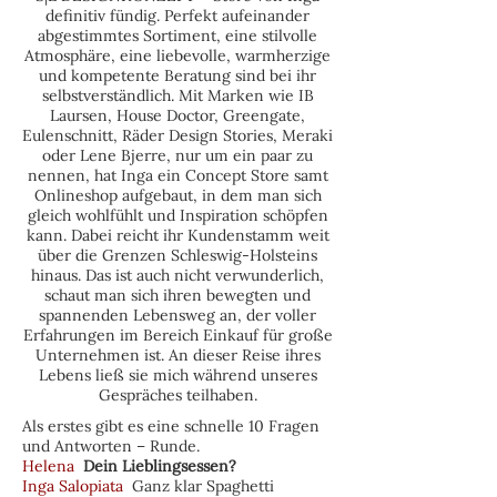
definitiv fündig. Perfekt aufeinander
abgestimmtes Sortiment, eine stilvolle
Atmosphäre, eine liebevolle, warmherzige
und kompetente Beratung sind bei ihr
selbstverständlich. Mit Marken wie IB
Laursen, House Doctor, Greengate,
Eulenschnitt, Räder Design Stories, Meraki
oder Lene Bjerre, nur um ein paar zu
nennen, hat Inga ein Concept Store samt
Onlineshop aufgebaut, in dem man sich
gleich wohlfühlt und Inspiration schöpfen
kann. Dabei reicht ihr Kundenstamm weit
über die Grenzen Schleswig-Holsteins
hinaus. Das ist auch nicht verwunderlich,
schaut man sich ihren bewegten und
spannenden Lebensweg an, der voller
Erfahrungen im Bereich Einkauf für große
Unternehmen ist. An dieser Reise ihres
Lebens ließ sie mich während unseres
Gespräches teilhaben.
Als erstes gibt es eine schnelle 10 Fragen
und Antworten – Runde.
Helena
Dein Lieblingsessen?
Inga Salopiata
Ganz klar Spaghetti